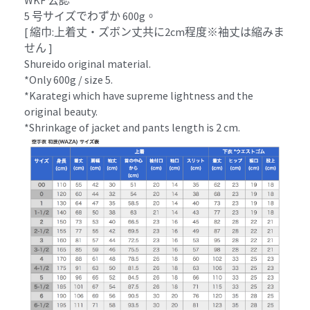
5 号サイズでわずか 600g。
[ 縮巾:上着丈・ズボン丈共に2cm程度※袖丈は縮みま
せん ]
Shureido original material.
*Only 600g / size 5.
*Karategi which have supreme lightness and the 
original beauty.
*Shrinkage of jacket and pants length is 2 cm.