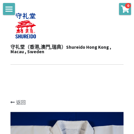
0
商品分類
主頁 Main
WKF Approved
起源 Story
Karate Gi - Top
守礼堂（香港,澳門,瑞典）Shureido Hong Kong , 
服務 Services
Macau , Sweden
Karate Gi - Training
產品 Products
通知 Notices
Obi
陳列室 Showroom
贊助 Sponsorships
道衣型號比較 Gi Model
Personalize
一站式服務 One-Stop Sevrvices
WKF公認裝備及護具 WKF Approved Line Up
活動 Events
Merchandise
返回
影片頻道 Youtube Channel
空手衣 (最暢銷系列) Best Selling Gi
品牌合作 Brand Cooperation
空手道訓練營 Training Camp
Protector
空手衣 (訓練用) Training Gi
網上空手道形比賽2020 E-Tournament
最新消息 Latest News
Mitt
色帶 Obi
網上空手道形比賽暨組手挑戰賽2021 E-
頻道 Channel