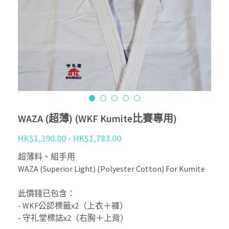
Tournament
Kobudo
個性化 Personalize
查詢 Enquiries
Youtube
周邊商品 Merchandise
Instagram
退貨條款 Return Terms
護具 Protectors
Facebook
登錄
/
註冊
鍛鍊具 Training Mitt
沖繩傳統古武道 Okinawa Kobudo
WAZA (超薄) (WKF Kumite比賽專用)
HK$1,390.00 - HK$1,783.00
超薄料、組手用
WAZA (Superior Light) (Polyester Cotton) For Kumite
此價錢已包含：
- WKF公認標籤x2（上衣＋褲）
- 守礼堂標誌x2（右胸＋上背）