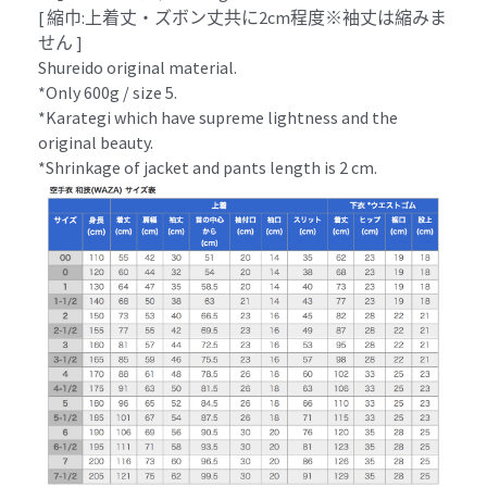
[ 縮巾:上着丈・ズボン丈共に2cm程度※袖丈は縮みま
せん ]
Shureido original material.
*Only 600g / size 5.
*Karategi which have supreme lightness and the 
original beauty.
*Shrinkage of jacket and pants length is 2 cm.