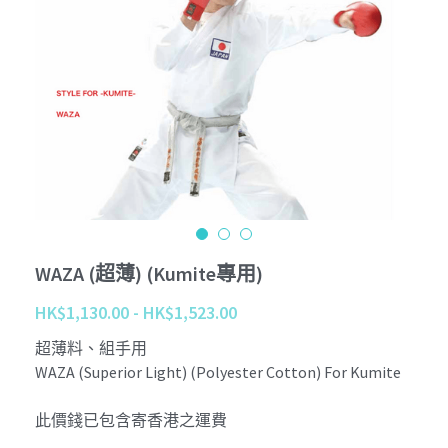
Tournament
Kobudo
個性化 Personalize
查詢 Enquiries
Youtube
周邊商品 Merchandise
Instagram
退貨條款 Return Terms
護具 Protectors
Facebook
登錄
/
註冊
鍛鍊具 Training Mitt
沖繩傳統古武道 Okinawa Kobudo
WAZA (超薄) (Kumite專用)
HK$1,130.00 - HK$1,523.00
超薄料、組手用
WAZA (Superior Light) (Polyester Cotton) For Kumite
此價錢已包含寄香港之運費