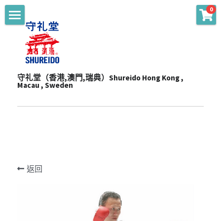
0
商品分類
主頁 Main
WKF Approved
起源 Story
Karate Gi - Top
守礼堂（香港,澳門,瑞典）Shureido Hong Kong , 
服務 Services
Macau , Sweden
Karate Gi - Training
產品 Products
通知 Notices
Obi
陳列室 Showroom
贊助 Sponsorships
道衣型號比較 Gi Model
Personalize
一站式服務 One-Stop Sevrvices
WKF公認裝備及護具 WKF Approved Line Up
活動 Events
Merchandise
返回
影片頻道 Youtube Channel
空手衣 (最暢銷系列) Best Selling Gi
品牌合作 Brand Cooperation
空手道訓練營 Training Camp
Protector
空手衣 (訓練用) Training Gi
網上空手道形比賽2020 E-Tournament
最新消息 Latest News
Mitt
色帶 Obi
網上空手道形比賽暨組手挑戰賽2021 E-
頻道 Channel