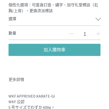
個性化選項：可度身訂造、繡字、加守礼堂標誌（右
胸/上背）、更換流派標誌
選擇
數量
加入購物車
更多詳情
WKF APPROVED KARATE-GI 
WKF 公認
5 号サイズでわずか 600g。