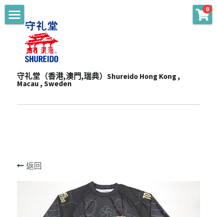
0
商品分類
主頁 Main
WKF Approved
起源 Story
Karate Gi - Top
守礼堂（香港,澳門,瑞典）Shureido Hong Kong , 
服務 Services
Macau , Sweden
Karate Gi - Training
產品 Products
通知 Notices
Obi
陳列室 Showroom
贊助 Sponsorships
道衣型號比較 Gi Model
Personalize
一站式服務 One-Stop Sevrvices
WKF公認裝備及護具 WKF Approved Line Up
活動 Events
Merchandise
返回
影片頻道 Youtube Channel
空手衣 (最暢銷系列) Best Selling Gi
品牌合作 Brand Cooperation
空手道訓練營 Training Camp
Protector
空手衣 (訓練用) Training Gi
網上空手道形比賽2020 E-Tournament
最新消息 Latest News
Mitt
色帶 Obi
網上空手道形比賽暨組手挑戰賽2021 E-
頻道 Channel