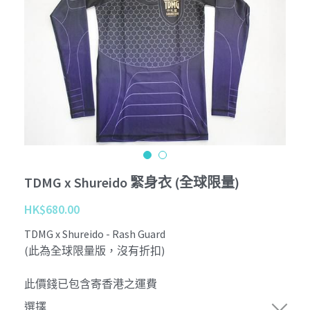
Tournament
Kobudo
個性化 Personalize
查詢 Enquiries
Youtube
周邊商品 Merchandise
Instagram
退貨條款 Return Terms
護具 Protectors
Facebook
登錄
/
註冊
鍛鍊具 Training Mitt
沖繩傳統古武道 Okinawa Kobudo
TDMG x Shureido 緊身衣 (全球限量)
HK$680.00
TDMG x Shureido - Rash Guard
(此為全球限量版，沒有折扣)
此價錢已包含寄香港之運費
選擇