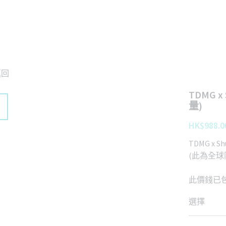
返回
TDMG x
量)
HK$988.0
TDMG x Shu
(此為全球
此價錢已
選擇
數量