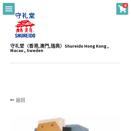
0
商品分類
主頁 Main
WKF Approved
起源 Story
Karate Gi - Top
守礼堂（香港,澳門,瑞典）Shureido Hong Kong , 
服務 Services
Macau , Sweden
Karate Gi - Training
產品 Products
通知 Notices
Obi
陳列室 Showroom
贊助 Sponsorships
道衣型號比較 Gi Model
Personalize
一站式服務 One-Stop Sevrvices
WKF公認裝備及護具 WKF Approved Line Up
活動 Events
Merchandise
返回
影片頻道 Youtube Channel
空手衣 (最暢銷系列) Best Selling Gi
品牌合作 Brand Cooperation
空手道訓練營 Training Camp
Protector
空手衣 (訓練用) Training Gi
網上空手道形比賽2020 E-Tournament
最新消息 Latest News
Mitt
色帶 Obi
網上空手道形比賽暨組手挑戰賽2021 E-
頻道 Channel