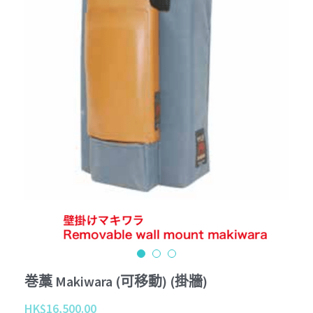
Tournament
Kobudo
個性化 Personalize
查詢 Enquiries
Youtube
周邊商品 Merchandise
Instagram
退貨條款 Return Terms
護具 Protectors
Facebook
登錄
/
註冊
鍛鍊具 Training Mitt
沖繩傳統古武道 Okinawa Kobudo
巻藁 Makiwara (可移動) (掛牆)
HK$16,500.00