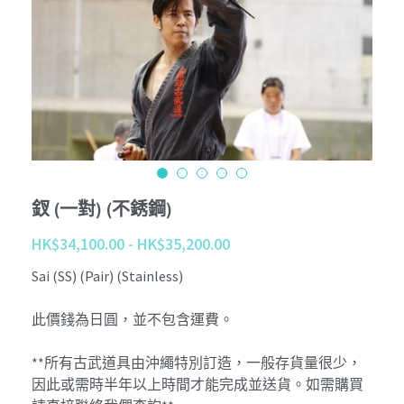
Tournament
Kobudo
個性化 Personalize
查詢 Enquiries
Youtube
周邊商品 Merchandise
Instagram
退貨條款 Return Terms
護具 Protectors
Facebook
登錄
/
註冊
鍛鍊具 Training Mitt
沖繩傳統古武道 Okinawa Kobudo
釵 (一對) (不銹鋼)
HK$34,100.00 - HK$35,200.00
Sai (SS) (Pair) (Stainless)
此價錢為日圓，並不包含運費。
**所有古武道具由沖繩特別訂造，一般存貨量很少，
因此或需時半年以上時間才能完成並送貨。如需購買