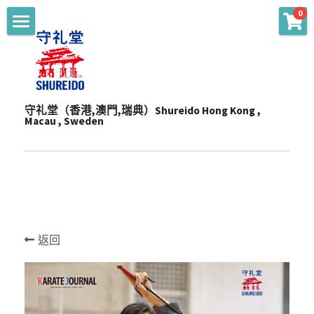
0
商品分類
主頁 Main
WKF Approved
起源 Story
Karate Gi - Top
守礼堂（香港,澳門,瑞典）Shureido Hong Kong , 
服務 Services
Macau , Sweden
Karate Gi - Training
產品 Products
通知 Notices
Obi
陳列室 Showroom
贊助 Sponsorships
道衣型號比較 Gi Model
Personalize
一站式服務 One-Stop Sevrvices
WKF公認裝備及護具 WKF Approved Line Up
活動 Events
Merchandise
返回
影片頻道 Youtube Channel
空手衣 (最暢銷系列) Best Selling Gi
品牌合作 Brand Cooperation
空手道訓練營 Training Camp
Protector
空手衣 (訓練用) Training Gi
網上空手道形比賽2020 E-Tournament
最新消息 Latest News
Mitt
色帶 Obi
網上空手道形比賽暨組手挑戰賽2021 E-
頻道 Channel