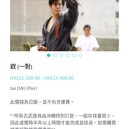
Tournament
Kobudo
個性化 Personalize
查詢 Enquiries
Youtube
周邊商品 Merchandise
Instagram
退貨條款 Return Terms
護具 Protectors
Facebook
登錄
/
註冊
鍛鍊具 Training Mitt
沖繩傳統古武道 Okinawa Kobudo
釵 (一對)
HK$11,550.00 - HK$15,400.00
Sai (SN) (Pair)
此價錢為日圓，並不包含運費。
**所有古武道具由沖繩特別訂造，一般存貨量很少，
因此或需時半年以上時間才能完成並送貨。如需購買