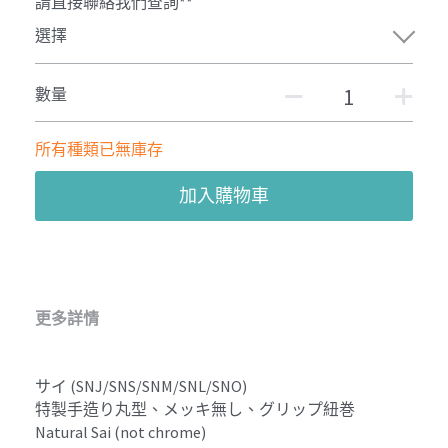
請直接聯絡我們查詢**
選擇
數量
所有種類已無庫存
加入購物車
更多詳情
サイ (SNJ/SNS/SNM/SNL/SNO)
特製手造り丸型、メッキ無し、グリップ紐巻
Natural Sai (not chrome)