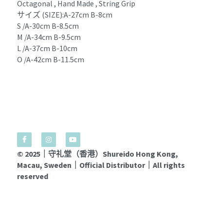
Octagonal , Hand Made , String Grip 
サイズ (SIZE):A-27cm B-8cm
S /A-30cm B-8.5cm
M /A-34cm B-9.5cm
L /A-37cm B-10cm
O /A-42cm B-11.5cm
© 2025｜守礼堂（香港）Shureido Hong Kong, 
Macau, Sweden｜Official Distributor｜All rights 
reserved