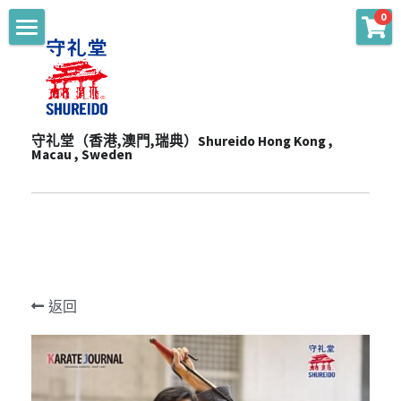
0
商品分類
主頁 Main
WKF Approved
起源 Story
Karate Gi - Top
守礼堂（香港,澳門,瑞典）Shureido Hong Kong , 
服務 Services
Macau , Sweden
Karate Gi - Training
產品 Products
通知 Notices
Obi
陳列室 Showroom
贊助 Sponsorships
道衣型號比較 Gi Model
Personalize
一站式服務 One-Stop Sevrvices
WKF公認裝備及護具 WKF Approved Line Up
活動 Events
Merchandise
返回
影片頻道 Youtube Channel
空手衣 (最暢銷系列) Best Selling Gi
品牌合作 Brand Cooperation
空手道訓練營 Training Camp
Protector
空手衣 (訓練用) Training Gi
網上空手道形比賽2020 E-Tournament
最新消息 Latest News
Mitt
色帶 Obi
網上空手道形比賽暨組手挑戰賽2021 E-
頻道 Channel