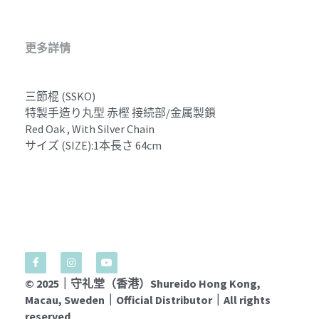
更多詳情
三節棍 (SSKO) 
特製手造り丸型 赤樫 接続部/金属製鎖
Red Oak , With Silver Chain
サイズ (SIZE):1本長さ 64cm
© 2025｜守礼堂（香港）Shureido Hong Kong, 
Macau, Sweden｜Official Distributor｜All rights 
reserved