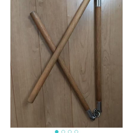
Tournament
Kobudo
個性化 Personalize
查詢 Enquiries
Youtube
周邊商品 Merchandise
Instagram
退貨條款 Return Terms
護具 Protectors
Facebook
登錄
/
註冊
鍛鍊具 Training Mitt
沖繩傳統古武道 Okinawa Kobudo