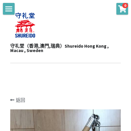
0
商品分類
主頁 Main
WKF Approved
起源 Story
Karate Gi - Top
守礼堂（香港,澳門,瑞典）Shureido Hong Kong , 
服務 Services
Macau , Sweden
Karate Gi - Training
產品 Products
通知 Notices
Obi
陳列室 Showroom
贊助 Sponsorships
道衣型號比較 Gi Model
Personalize
一站式服務 One-Stop Sevrvices
WKF公認裝備及護具 WKF Approved Line Up
活動 Events
Merchandise
返回
影片頻道 Youtube Channel
空手衣 (最暢銷系列) Best Selling Gi
品牌合作 Brand Cooperation
空手道訓練營 Training Camp
Protector
空手衣 (訓練用) Training Gi
網上空手道形比賽2020 E-Tournament
最新消息 Latest News
Mitt
色帶 Obi
網上空手道形比賽暨組手挑戰賽2021 E-
頻道 Channel