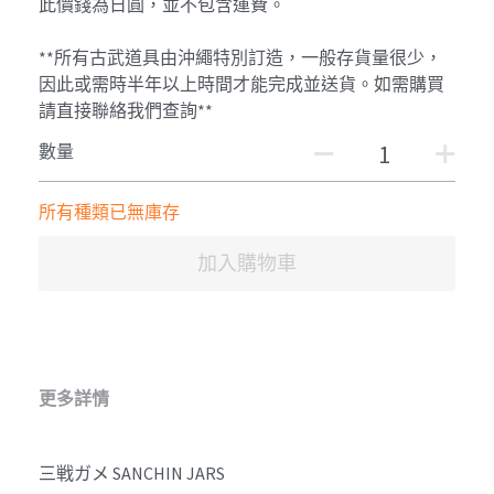
此價錢為日圓，並不包含運費。
**所有古武道具由沖繩特別訂造，一般存貨量很少，
因此或需時半年以上時間才能完成並送貨。如需購買
請直接聯絡我們查詢**
數量
所有種類已無庫存
加入購物車
更多詳情
三戦ガメ SANCHIN JARS