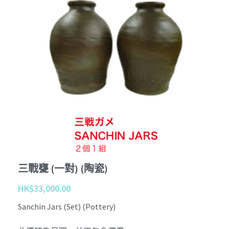
Tournament
Kobudo
個性化 Personalize
查詢 Enquiries
Youtube
周邊商品 Merchandise
Instagram
退貨條款 Return Terms
護具 Protectors
Facebook
登錄
/
註冊
鍛鍊具 Training Mitt
沖繩傳統古武道 Okinawa Kobudo
三戰甕 (一對) (陶瓷)
HK$33,000.00
Sanchin Jars (Set) (Pottery)