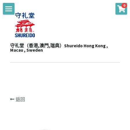
0
商品分類
主頁 Main
WKF Approved
起源 Story
Karate Gi - Top
守礼堂（香港,澳門,瑞典）Shureido Hong Kong , 
服務 Services
Macau , Sweden
Karate Gi - Training
產品 Products
通知 Notices
Obi
陳列室 Showroom
贊助 Sponsorships
道衣型號比較 Gi Model
Personalize
一站式服務 One-Stop Sevrvices
WKF公認裝備及護具 WKF Approved Line Up
活動 Events
Merchandise
返回
影片頻道 Youtube Channel
空手衣 (最暢銷系列) Best Selling Gi
品牌合作 Brand Cooperation
空手道訓練營 Training Camp
Protector
空手衣 (訓練用) Training Gi
網上空手道形比賽2020 E-Tournament
最新消息 Latest News
Mitt
色帶 Obi
網上空手道形比賽暨組手挑戰賽2021 E-
頻道 Channel