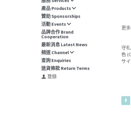
服務 Services
產品 Products
贊助 Sponsorships
活動 Events
更多
品牌合作 Brand
Cooperation
最新消息 Latest News
守礼
頻道 Channel
色 (
查詢 Enquiries
サイズ
退貨條款 Return Terms
登錄