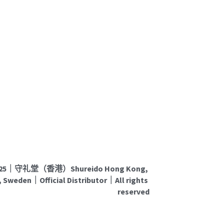
025｜守礼堂（香港）Shureido Hong Kong, 
 Sweden｜Official Distributor｜All rights 
reserved