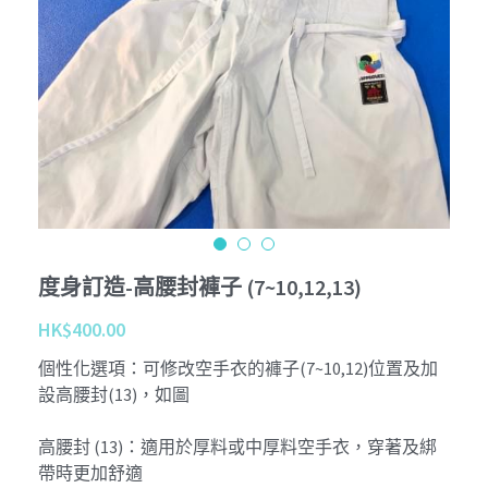
Tournament
Kobudo
個性化 Personalize
查詢 Enquiries
Youtube
周邊商品 Merchandise
Instagram
退貨條款 Return Terms
護具 Protectors
Facebook
登錄
/
註冊
鍛鍊具 Training Mitt
沖繩傳統古武道 Okinawa Kobudo
度身訂造-高腰封褲子 (7~10,12,13)
HK$400.00
個性化選項：可修改空手衣的褲子(7~10,12)位置及加
設高腰封(13)，如圖
高腰封 (13)：適用於厚料或中厚料空手衣，穿著及綁
帶時更加舒適