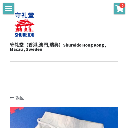
0
商品分類
主頁 Main
WKF Approved
起源 Story
Karate Gi - Top
守礼堂（香港,澳門,瑞典）Shureido Hong Kong , 
服務 Services
Macau , Sweden
Karate Gi - Training
產品 Products
通知 Notices
Obi
陳列室 Showroom
贊助 Sponsorships
道衣型號比較 Gi Model
Personalize
一站式服務 One-Stop Sevrvices
WKF公認裝備及護具 WKF Approved Line Up
活動 Events
Merchandise
返回
影片頻道 Youtube Channel
空手衣 (最暢銷系列) Best Selling Gi
品牌合作 Brand Cooperation
空手道訓練營 Training Camp
Protector
空手衣 (訓練用) Training Gi
網上空手道形比賽2020 E-Tournament
最新消息 Latest News
Mitt
色帶 Obi
網上空手道形比賽暨組手挑戰賽2021 E-
頻道 Channel