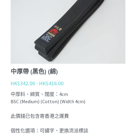
Tournament
Kobudo
個性化 Personalize
查詢 Enquiries
Youtube
周邊商品 Merchandise
Instagram
退貨條款 Return Terms
護具 Protectors
Facebook
登錄
/
註冊
鍛鍊具 Training Mitt
沖繩傳統古武道 Okinawa Kobudo
中厚帶 (黑色) (綿)
HK$342.00 - HK$416.00
中厚料、綿質、闊度：4cm
BSC (Medium) (Cotton) (Width 4cm)
此價錢已包含寄香港之運費
個性化選項：可繡字、更換流派標誌