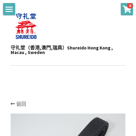
0
商品分類
主頁 Main
WKF Approved
起源 Story
Karate Gi - Top
守礼堂（香港,澳門,瑞典）Shureido Hong Kong , 
服務 Services
Macau , Sweden
Karate Gi - Training
產品 Products
通知 Notices
Obi
陳列室 Showroom
贊助 Sponsorships
道衣型號比較 Gi Model
Personalize
一站式服務 One-Stop Sevrvices
WKF公認裝備及護具 WKF Approved Line Up
活動 Events
Merchandise
返回
影片頻道 Youtube Channel
空手衣 (最暢銷系列) Best Selling Gi
品牌合作 Brand Cooperation
空手道訓練營 Training Camp
Protector
空手衣 (訓練用) Training Gi
網上空手道形比賽2020 E-Tournament
最新消息 Latest News
Mitt
色帶 Obi
網上空手道形比賽暨組手挑戰賽2021 E-
頻道 Channel