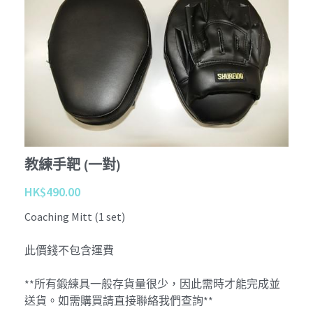
Tournament
Kobudo
個性化 Personalize
查詢 Enquiries
Youtube
周邊商品 Merchandise
Instagram
退貨條款 Return Terms
護具 Protectors
Facebook
登錄
/
註冊
鍛鍊具 Training Mitt
沖繩傳統古武道 Okinawa Kobudo
教練手靶 (一對)
HK$490.00
Coaching Mitt (1 set)
此價錢不包含運費
**所有鍛練具一般存貨量很少，因此需時才能完成並
送貨。如需購買請直接聯絡我們查詢**