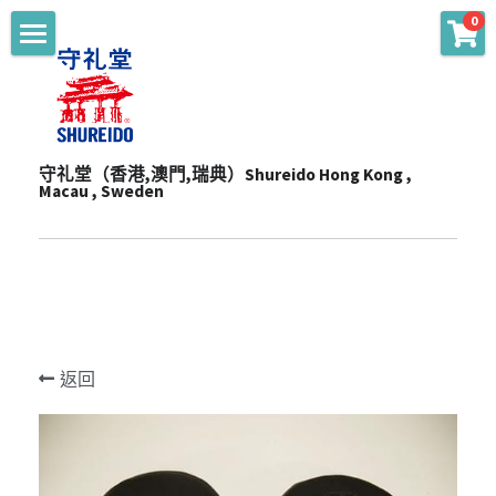
0
商品分類
主頁 Main
WKF Approved
起源 Story
Karate Gi - Top
守礼堂（香港,澳門,瑞典）Shureido Hong Kong , 
服務 Services
Macau , Sweden
Karate Gi - Training
產品 Products
通知 Notices
Obi
陳列室 Showroom
贊助 Sponsorships
道衣型號比較 Gi Model
Personalize
一站式服務 One-Stop Sevrvices
WKF公認裝備及護具 WKF Approved Line Up
活動 Events
Merchandise
返回
影片頻道 Youtube Channel
空手衣 (最暢銷系列) Best Selling Gi
品牌合作 Brand Cooperation
空手道訓練營 Training Camp
Protector
空手衣 (訓練用) Training Gi
網上空手道形比賽2020 E-Tournament
最新消息 Latest News
Mitt
色帶 Obi
網上空手道形比賽暨組手挑戰賽2021 E-
頻道 Channel