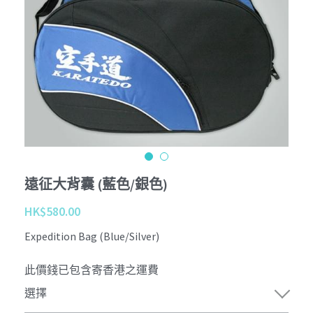
Tournament
Kobudo
個性化 Personalize
查詢 Enquiries
Youtube
周邊商品 Merchandise
Instagram
退貨條款 Return Terms
護具 Protectors
Facebook
登錄
/
註冊
鍛鍊具 Training Mitt
沖繩傳統古武道 Okinawa Kobudo
遠征大背囊 (藍色/銀色)
HK$580.00
Expedition Bag (Blue/Silver)
此價錢已包含寄香港之運費
選擇