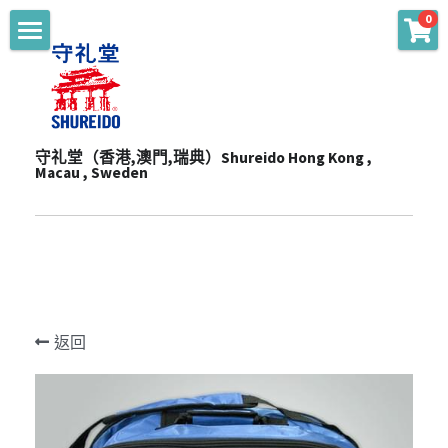
0
商品分類
主頁 Main
WKF Approved
起源 Story
Karate Gi - Top
守礼堂（香港,澳門,瑞典）Shureido Hong Kong , 
服務 Services
Macau , Sweden
Karate Gi - Training
產品 Products
通知 Notices
Obi
陳列室 Showroom
贊助 Sponsorships
道衣型號比較 Gi Model
Personalize
一站式服務 One-Stop Sevrvices
WKF公認裝備及護具 WKF Approved Line Up
活動 Events
Merchandise
返回
影片頻道 Youtube Channel
空手衣 (最暢銷系列) Best Selling Gi
品牌合作 Brand Cooperation
空手道訓練營 Training Camp
Protector
空手衣 (訓練用) Training Gi
網上空手道形比賽2020 E-Tournament
最新消息 Latest News
Mitt
色帶 Obi
網上空手道形比賽暨組手挑戰賽2021 E-
頻道 Channel