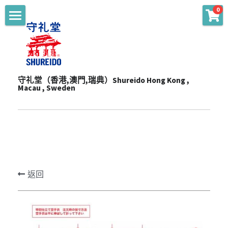
0
商品分類
主頁 Main
WKF Approved
起源 Story
Karate Gi - Top
守礼堂（香港,澳門,瑞典）Shureido Hong Kong , 
服務 Services
Macau , Sweden
Karate Gi - Training
產品 Products
通知 Notices
Obi
陳列室 Showroom
贊助 Sponsorships
道衣型號比較 Gi Model
Personalize
一站式服務 One-Stop Sevrvices
WKF公認裝備及護具 WKF Approved Line Up
活動 Events
Merchandise
返回
影片頻道 Youtube Channel
空手衣 (最暢銷系列) Best Selling Gi
品牌合作 Brand Cooperation
空手道訓練營 Training Camp
Protector
空手衣 (訓練用) Training Gi
網上空手道形比賽2020 E-Tournament
最新消息 Latest News
Mitt
色帶 Obi
網上空手道形比賽暨組手挑戰賽2021 E-
頻道 Channel