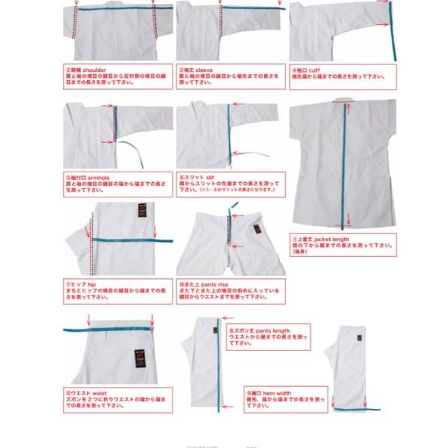
Tournament
Kobudo
個性化 Personalize
查詢 Enquiries
Youtube
周邊商品 Merchandise
Instagram
退貨條款 Return Terms
護具 Protectors
Facebook
登錄
/
註冊
鍛鍊具 Training Mitt
沖繩傳統古武道 Okinawa Kobudo