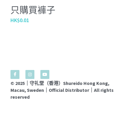
只購買褲子
HK$0.01
© 2025｜守礼堂（香港）Shureido Hong Kong, 
Macau, Sweden｜Official Distributor｜All rights 
reserved