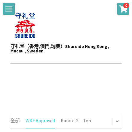
0
商品分類
主頁 Main
WKF Approved
起源 Story
Karate Gi - Top
守礼堂（香港,澳門,瑞典）Shureido Hong Kong , 
服務 Services
Macau , Sweden
Karate Gi - Training
產品 Products
通知 Notices
Obi
陳列室 Showroom
贊助 Sponsorships
道衣型號比較 Gi Model
Personalize
一站式服務 One-Stop Sevrvices
WKF公認裝備及護具 WKF Approved Line Up
活動 Events
Merchandise
影片頻道 Youtube Channel
空手衣 (最暢銷系列) Best Selling Gi
品牌合作 Brand Cooperation
空手道訓練營 Training Camp
Protector
空手衣 (訓練用) Training Gi
網上空手道形比賽2020 E-Tournament
最新消息 Latest News
全部
WKF Approved
Karate Gi - Top
Mitt
色帶 Obi
網上空手道形比賽暨組手挑戰賽2021 E-
頻道 Channel