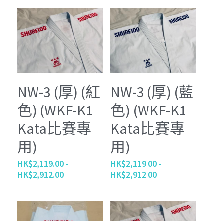
Tournament
Kobudo
個性化 Personalize
查詢 Enquiries
Youtube
周邊商品 Merchandise
Instagram
退貨條款 Return Terms
護具 Protectors
Facebook
登錄
/
註冊
鍛鍊具 Training Mitt
NW-3 (厚) (紅
NW-3 (厚) (藍
色) (WKF-K1
色) (WKF-K1
沖繩傳統古武道 Okinawa Kobudo
Kata比賽專
Kata比賽專
用)
用)
HK$2,119.00 -
HK$2,119.00 -
HK$2,912.00
HK$2,912.00