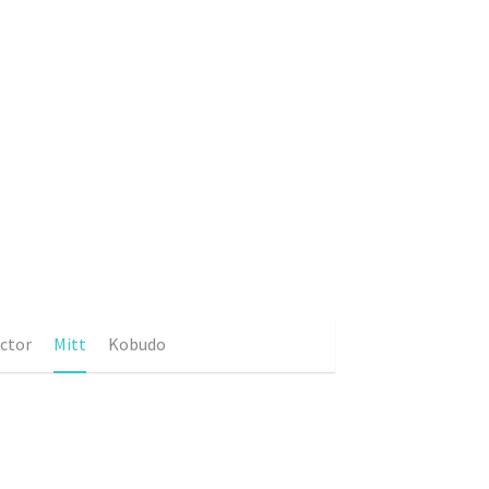
ctor
Mitt
Kobudo
庫存
練手靶 (一對)