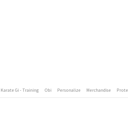
Karate Gi - Training
Obi
Personalize
Merchandise
Prote
無庫存
無
雙面手靶 (藍色)
教